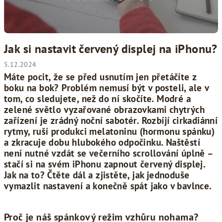
á
n
k
ů
Jak si nastavit červený displej na iPhonu?
5.12.2024
Máte pocit, že se před usnutím jen přetáčíte z
boku na bok? Problém nemusí být v posteli, ale v
tom, co sledujete, než do ní skočíte. Modré a
zelené světlo vyzařované obrazovkami chytrých
zařízení je zrádný noční sabotér. Rozbíjí cirkadiánní
rytmy, ruší produkci melatoninu (hormonu spánku)
a zkracuje dobu hlubokého odpočinku. Naštěstí
není nutné vzdát se večerního scrollování úplně –
stačí si na svém iPhonu zapnout červený displej.
Jak na to? Čtěte dál a zjistěte, jak jednoduše
vymazlit nastavení a konečně spát jako v bavlnce.
Proč je náš spánkový režim vzhůru nohama?