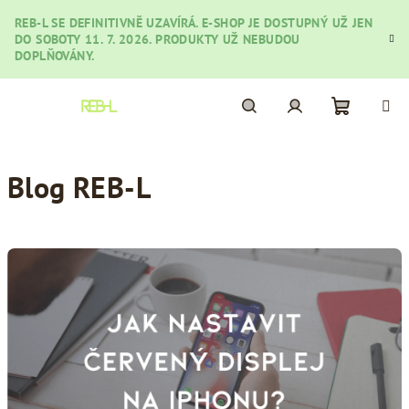
Přejít
REB-L SE DEFINITIVNĚ UZAVÍRÁ. E-SHOP JE DOSTUPNÝ UŽ JEN
na
DO SOBOTY 11. 7. 2026. PRODUKTY UŽ NEBUDOU
obsah
DOPLŇOVÁNY.
Nákupní
Hledat
Přihlášení
Blog REB-L
košík
V
ý
p
i
s
č
l