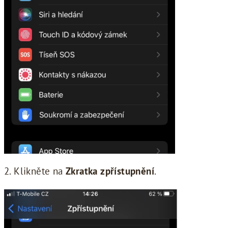
2. Klikněte na
Zkratka zpřístupnění
.