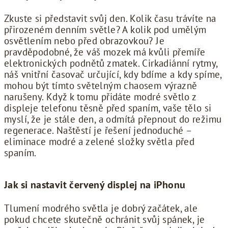
Zkuste si představit svůj den. Kolik času trávíte na
přirozeném denním světle? A kolik pod umělým
osvětlením nebo před obrazovkou? Je
pravděpodobné, že váš mozek má kvůli přemíře
elektronických podnětů zmatek. Cirkadiánní rytmy,
náš vnitřní časovač určující, kdy bdíme a kdy spíme,
mohou být tímto světelným chaosem výrazně
narušeny. Když k tomu přidáte modré světlo z
displeje telefonu těsně před spaním, vaše tělo si
myslí, že je stále den, a odmítá přepnout do režimu
regenerace. Naštěstí je řešení jednoduché –
eliminace modré a zelené složky světla před
spaním.
Jak si nastavit červený displej na iPhonu
Tlumení modrého světla je dobrý začátek, ale
pokud chcete skutečně ochránit svůj spánek, je