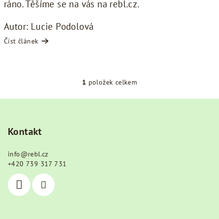
ráno. Těšíme se na vás na
rebl.cz
.
Autor: Lucie Podolová
Číst článek
1
položek celkem
O
v
Z
l
á
á
p
Kontakt
d
a
a
c
info
@
rebl.cz
t
í
+420 739 317 731
í
p
r
v
k