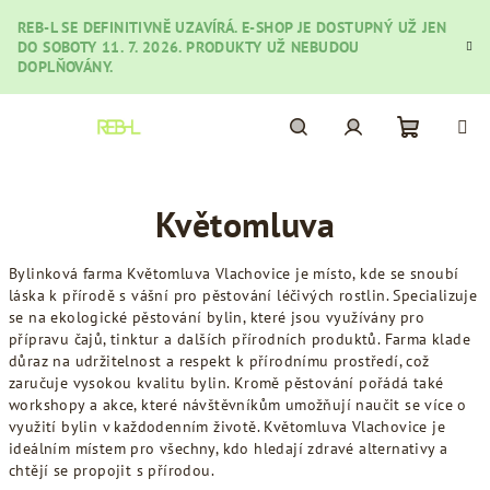
Přejít
REB-L SE DEFINITIVNĚ UZAVÍRÁ. E-SHOP JE DOSTUPNÝ UŽ JEN
na
DO SOBOTY 11. 7. 2026. PRODUKTY UŽ NEBUDOU
obsah
DOPLŇOVÁNY.
Nákupní
Hledat
Přihlášení
Květomluva
košík
Bylinková farma Květomluva Vlachovice je místo, kde se snoubí
láska k přírodě s vášní pro pěstování léčivých rostlin. Specializuje
se na ekologické pěstování bylin, které jsou využívány pro
přípravu čajů, tinktur a dalších přírodních produktů. Farma klade
důraz na udržitelnost a respekt k přírodnímu prostředí, což
zaručuje vysokou kvalitu bylin. Kromě pěstování pořádá také
workshopy a akce, které návštěvníkům umožňují naučit se více o
využití bylin v každodenním životě. Květomluva Vlachovice je
ideálním místem pro všechny, kdo hledají zdravé alternativy a
chtějí se propojit s přírodou.