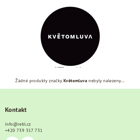
Žádné produkty značky
Květomluva
nebyly nalezeny...
Z
á
p
Kontakt
a
info
@
rebl.cz
t
+420 739 317 731
í