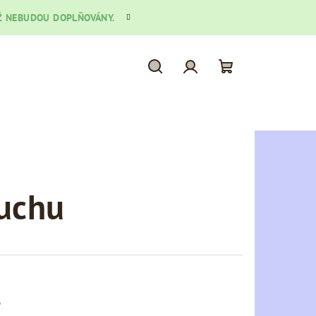
 UŽ NEBUDOU DOPLŇOVÁNY.
Hledat
Přihlášení
Nákupní
košík
duchu
.