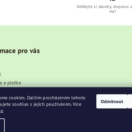
Udělejte si zásoby, dopravu 
my!
rmace pro vás
t
a a platba
ní podmínky
áme cookies. Dalším procházením tohoto
ky ochrany osobních údajů
Odmítnout
ujete souhlas s jejich používáním. Více
de
.