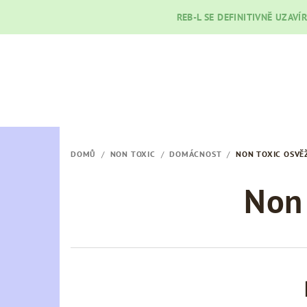
Přejít
REB-L SE DEFINITIVNĚ UZAVÍ
na
obsah
DOMŮ
/
NON TOXIC
/
DOMÁCNOST
/
NON TOXIC OSVĚ
Non 