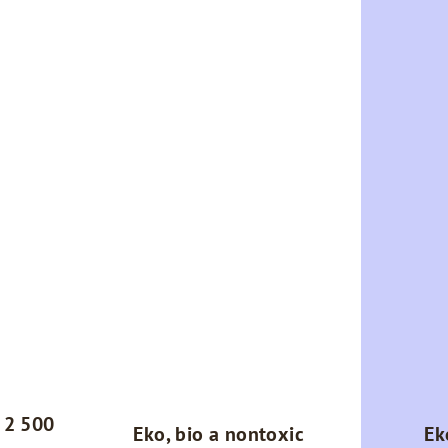
 2 500
Eko, bio a nontoxic
Ek