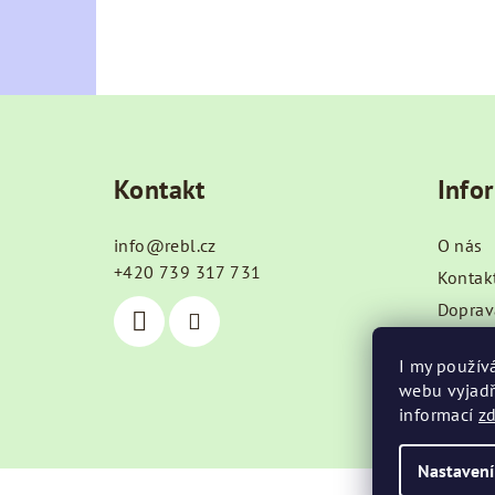
Z
á
Kontakt
Info
p
a
info
@
rebl.cz
O nás
t
+420 739 317 731
Kontak
Doprav
í
Obchod
I my použív
Podmín
webu vyjadř
Blog
informací
z
Nastavení