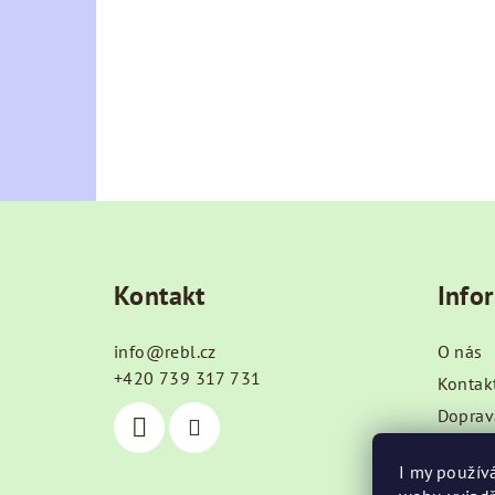
Z
á
Kontakt
Info
p
a
info
@
rebl.cz
O nás
t
+420 739 317 731
Kontak
Doprav
í
Obchod
I my použív
Podmín