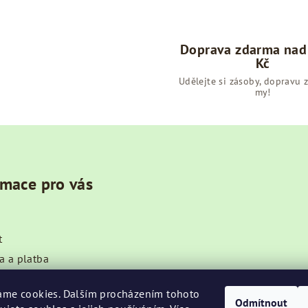
Doprava zdarma nad
Kč
Udělejte si zásoby, dopravu 
my!
rmace pro vás
t
a a platba
ní podmínky
áme cookies. Dalším procházením tohoto
ky ochrany osobních údajů
Odmítnout