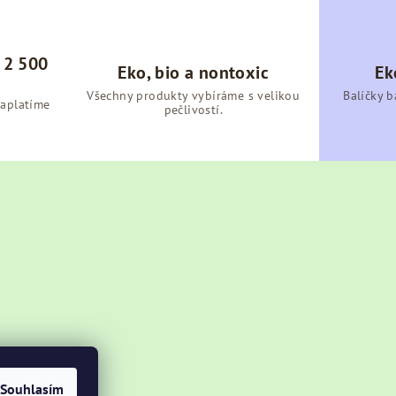
 2 500
Eko, bio a nontoxic
Ek
Všechny produkty vybíráme s velikou
Balíčky b
zaplatíme
pečlivostí.
Souhlasím