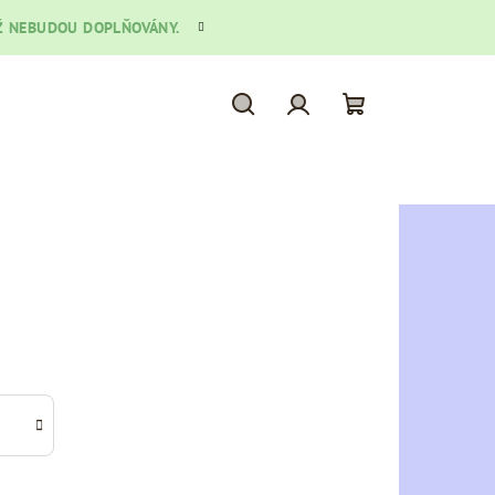
 UŽ NEBUDOU DOPLŇOVÁNY.
Hledat
Přihlášení
Nákupní
košík