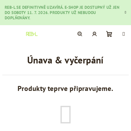
Přejít
REB-L SE DEFINITIVNĚ UZAVÍRÁ. E-SHOP JE DOSTUPNÝ UŽ JEN
na
DO SOBOTY 11. 7. 2026. PRODUKTY UŽ NEBUDOU
obsah
DOPLŇOVÁNY.
Nákupní
Hledat
Přihlášení
Únava & vyčerpání
košík
Produkty teprve připravujeme.