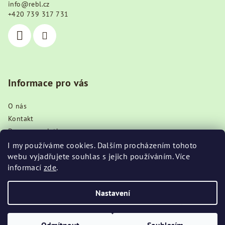
info
@
rebl.cz
t
+420 739 317 731
í
Informace pro vás
O nás
Kontakt
Doprava a platba
Obchodní podmínky
I my používáme cookies. Dalším procházením tohoto
webu vyjadřujete souhlas s jejich používáním. Více
Podmínky ochrany osobních údajů
informací
zde
.
Blog
Nastavení
Copyright 2026
REBL.CZ
. Všechna práva vyhrazena.