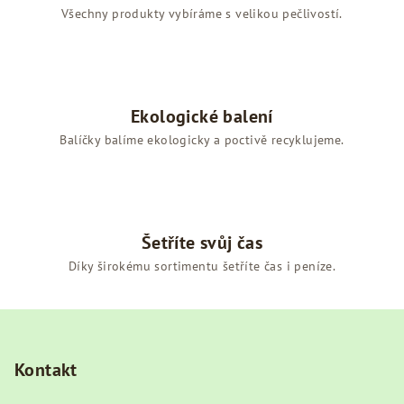
Všechny produkty vybíráme s velikou pečlivostí.
Ekologické balení
Balíčky balíme ekologicky a poctivě recyklujeme.
Šetříte svůj čas
Díky širokému sortimentu šetříte čas i peníze.
Z
á
p
Kontakt
a